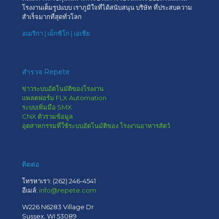
โรงงานเต็มรูปแบบ เราภูมิใจที่ได้สนับสนุน บริษัท ที่ประสบความ
สำเร็จมากที่สุดทั่วโลก
อเมริกา | เม็กซิโก | เอเชีย
สำรวจ Repete
ข่าวระบบอัตโนมัติของโรงงาน
แพลตฟอร์ม FLX Automation
ระบบเพิ่มมือ SMX
CNX ตัวรวมข้อมูล
อุตสาหกรรมที่ใช้ระบบอัตโนมัติของ โรงงานอาหารสัตว์
ติดต่อ
โทรหาเรา:
(262) 246-4541
อีเมล์:
info@repete.com
W226 N6283 Village Dr
Sussex, WI 53089