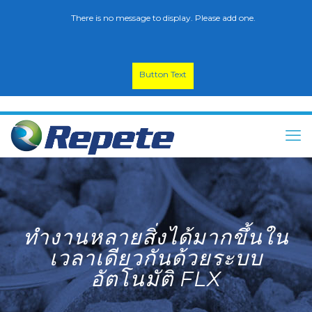
There is no message to display. Please add one.
Button Text
ทำงานหลายสิ่งได้มากขึ้นใน
เวลาเดียวกันด้วยระบบ
อัตโนมัติ FLX