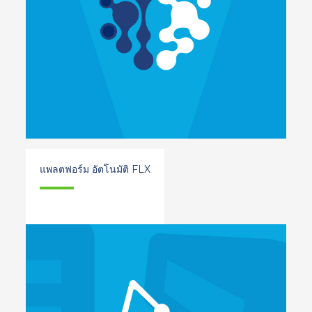
แพลตฟอร์ม อัตโนมัติ FLX