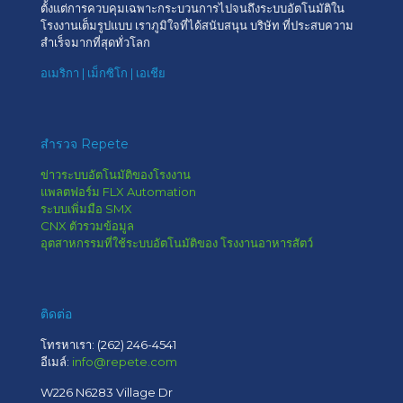
ตั้งแต่การควบคุมเฉพาะกระบวนการไปจนถึงระบบอัตโนมัติใน
โรงงานเต็มรูปแบบ เราภูมิใจที่ได้สนับสนุน บริษัท ที่ประสบความ
สำเร็จมากที่สุดทั่วโลก
อเมริกา | เม็กซิโก | เอเชีย
สำรวจ Repete
ข่าวระบบอัตโนมัติของโรงงาน
แพลตฟอร์ม FLX Automation
ระบบเพิ่มมือ SMX
CNX ตัวรวมข้อมูล
อุตสาหกรรมที่ใช้ระบบอัตโนมัติของ โรงงานอาหารสัตว์
ติดต่อ
โทรหาเรา:
(262) 246-4541
อีเมล์:
info@repete.com
W226 N6283 Village Dr