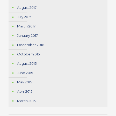
August 2017
July 2017
March 2017
January 2017
December 2016
October 2015
August 2015
June 2015
May 2015
April 2015
March 2015