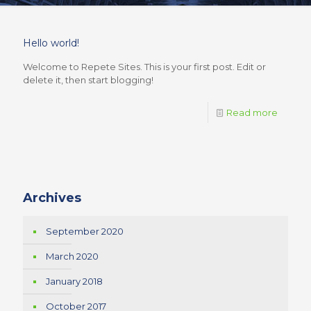
Hello world!
Welcome to Repete Sites. This is your first post. Edit or
delete it, then start blogging!
Read more
Archives
September 2020
March 2020
January 2018
October 2017