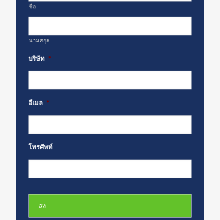
ชื่อ
นามสกุล
บริษัท
*
อีเมล
*
โทรศัพท์