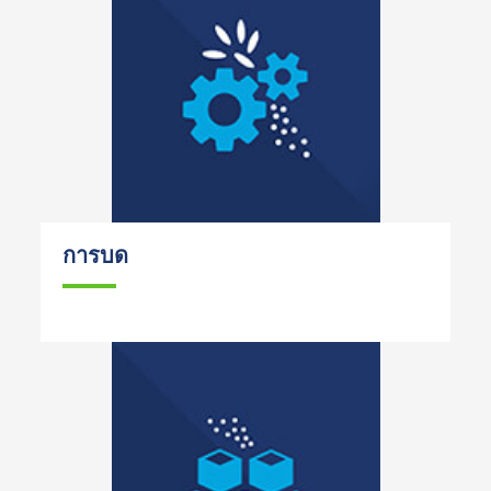
การบด